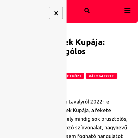
X
Afrikai Nemzetek Kupája:
küzdelmes, egygólos
futballélmény
ANK
LABDARÚGÁS
NEMZETKÖZI
VÁLOGATOTT
2022.01.09.
Vasárnap kezdetét veszi a tavalyról 2022-re
halasztott Afrikai Nemzetek Kupája, a fekete
kontinens nagytornája, amely mindig sok brusztolós,
szoros összecsapást, változó színvonalat, nagynevű
támadókat, és semmihez sem fogható hangulatot