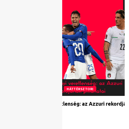
FOOTBALLHUN TV
HÁTTÉRSZTORI
Háromévnyi veretlenség: az Azzuri rekordjának
pillanatai
2021.10.08.