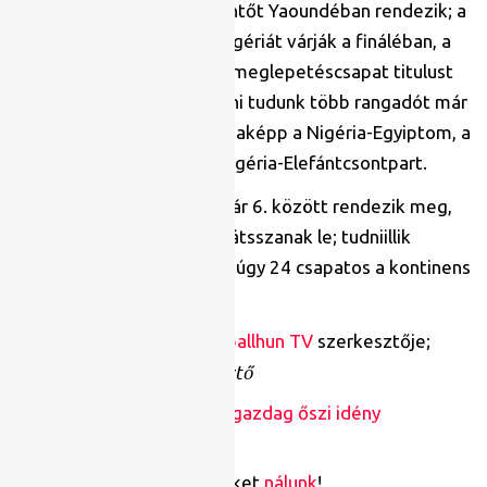
Kamerun ad otthont, a döntőt Yaoundéban rendezik; a
szakértők Szenegált és Algériát várják a fináléban, a
már említett Mali pedig a meglepetéscsapat titulust
töltheti majd be. Garantálni tudunk több rangadót már
a csoportkörből, ilyen példaképp a Nigéria-Egyiptom, a
Marokkó-Ghána vagy az Algéria-Elefántcsontpart.
A tornát január 9. és február 6. között rendezik meg,
és összesen 51 meccset játsszanak le; tudniillik
akárcsak az Eb-n, itt ugyanúgy 24 csapatos a kontinens
legjobban várt eseménye.
Szerző:
Tarr Ákos, a
Footballhun TV
szerkesztője;
főszerkesztő
Bózsik Tamás –
NB I: a meglepetésekben gazdag őszi idény
összefoglalója – 2. rész
Olvass további focis cikkeket
nálunk
!