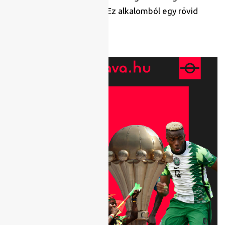
tartogat tornáról tornára. Ez alkalomból egy rövid
ízelítőt hoztunk.
Footballhun TV-tartalom.