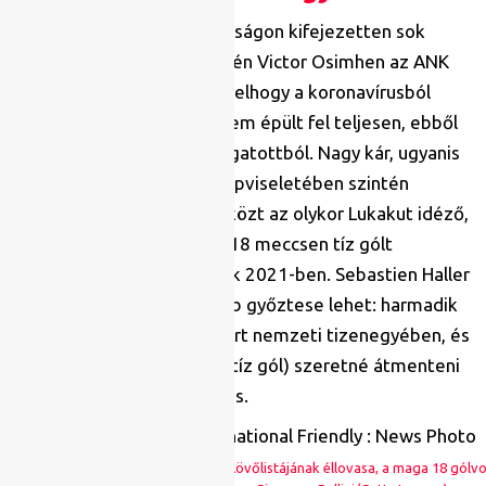
Az afrikai kontinensbajnokságon kifejezetten sok
neves támadó tűnik fel; idén Victor Osimhen az ANK
legnagyobb hiányzója, mivelhogy a koronavírusból
még a kerethirdetéskor nem épült fel teljesen, ebből
kifolyólag kimaradt a válogatottból. Nagy kár, ugyanis
a Napoliban és a hazája képviseletében szintén
megállíthatatlan, többek közt az olykor Lukakut idéző,
félpályájáról induló szólói 18 meccsen tíz gólt
eredményezett Nigériának 2021-ben. Sebastien Haller
viszont a torna legnagyobb győztese lehet: harmadik
évét kezdi Elefántcsontpart nemzeti tizenegyében, és
a BL-formáját (hat meccs, tíz gól) szeretné átmenteni
a következő egy hónapra is.
Samuel Eto’o – az ANK örök góllövőlistájának éllovasa, a maga 18 gólvon