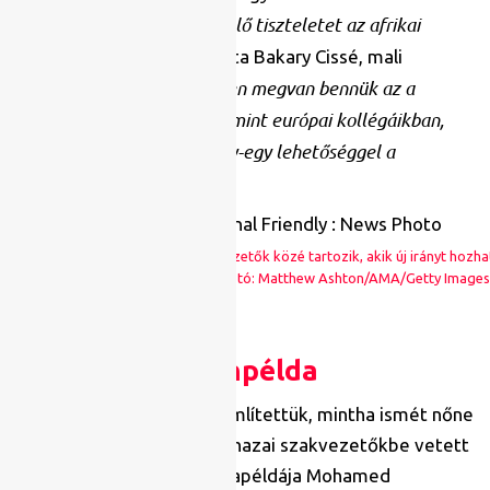
„Nem kapnak kellő tiszteletet az afrikai
kispadra.
szakemberek”
– magyarázta Bakary Cissé, mali
Ha adott esetben megvan bennük az a
újságíró. –
kvalitás és szakmai tudás, mint európai kollégáikban,
akkor sem képesek élni egy-egy lehetőséggel a
válogatottak élén.
Magassouba az olyan szakvezetők közé tartozik, akik új irányt hozha
(fotó: Matthew Ashton/AMA/Getty Images
Ellenpélda
Amint azonban fentebb említettük, mintha ismét nőne
a szövetségek részéről a hazai szakvezetőkbe vetett
bizalom, ennek ékes mintapéldája Mohamed