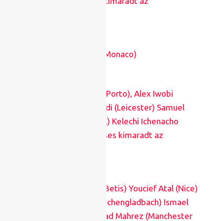
(Sevilla), (Hakim Zijes kimaradt az
együttesből)
Bissau-Guinea
: Pelé (Monaco)
Nigéria
: Zaidu Sanusi (Porto), Alex Iwobi
(Everton), Wilfried Ndidi (Leicester) Samuel
Chuckwueze (Villarreal) Kelechi Ichenacho
(Leicester) (Victor Moses kimaradt az
együttesből)
Algéria
: Aissa Mandi (Betis) Youcief Atal (Nice)
Ramy Bensebaini (Mönchengladbach) Ismael
Benaccer (Algéria) Riyad Mahrez (Manchester