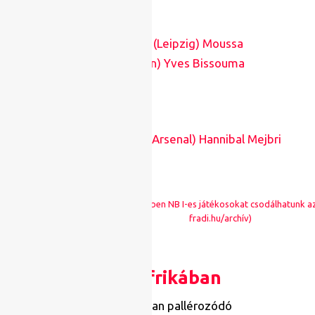
Mali
: Amadou Haidara (Leipzig) Moussa
Djenepo (Southampton) Yves Bissouma
(Brighton)
Tunézia
: Omar Rekik (Arsenal) Hannibal Mejbri
(Manchester United)
A Mmaee-tesók személyében NB I-es játékosokat csodálhatunk az
fradi.hu/archív)
NB I Afrikában
De aki magyar bajnokságban pallérozódó