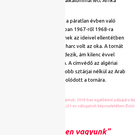
legtöbb címe egyben: hét alkalommal lett Afrika
legjobbjai.
2013-ban állt vissza a CAF a páratlan évben való
rendezéshez, mivel korábban 1967-ről 1968-ra
halasztották a tornát, aminek az ideivel ellentétben
nem vírus, hanem politikai harc volt az oka. A tornát
rendszeresen két éve rendezik, ám kilenc évvel
később ismét páros évben. A címvédő az algériai
válogatott, amely legnagyobb sztárjai nélkül az Arab
Kupa megnyerésével hangolódott a tornára.
Hallerben nagyon bíznak az Elefántok; 2016-ban egyébként pályájára lé
a francia U21-es válogatott képviseletében (fotó
„Elöl rendben vagyunk”