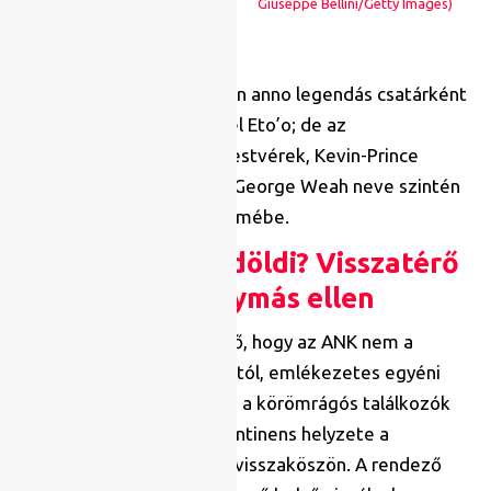
Giuseppe Bellini/Getty Images)
Ráadásul villogott az ANK-n anno legendás csatárként
Didier Drogba vagy Samuel Eto’o; de az
elefántcsontparti Touré-testvérek, Kevin-Prince
Boateng, Nwankwo Kanu, George Weah neve szintén
beíródott az ANK történelmébe.
Hazai vagy küldöldi? Visszatérő
elvek egymás ellen
Némileg magától értetődő, hogy az ANK nem a
lebilincselő taktikai csatáktól, emlékezetes egyéni
villanásokról szól, ahogyan a körömrágós találkozók
sem mindennaposak. A kontinens helyzete a
labdarúgásban csakugyan visszaköszön. A rendező