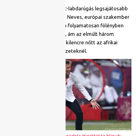
Mégis az afrikai válogatott-labdarúgás legsajátosabb
dilemmája az edzőkérdés. Neves, európai szakember
vagy hazai edző? 2006 óta folyamatosan fölényben
voltak a külföldi mesterek, ám az elmúlt három
kontinenstornán háromról kilencre nőtt az afrikai
edzők száma a kijutó nemzeteknél.
Hervé Renard igazi Afrika-specialista: Marokkót kis híján vb-