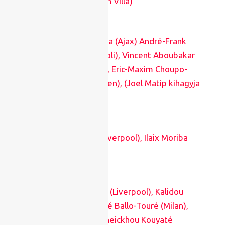
Bertrand Traoré (Aston Villa)
Kamerun
: André Onana (Ajax) André-Frank
Zambo Anguissa (Napoli), Vincent Aboubakar
(korábbi Porto-csatár), Eric-Maxim Choupo-
Moting (Bayern München), (Joel Matip kihagyja
az ANK-t)
Guinea
: Naby Keita (Liverpool), Ilaix Moriba
(Leipzig)
Szenegál
: Sadio Mané (Liverpool), Kalidou
Koulibaly (Napoli), Fodé Ballo-Touré (Milan),
Idrissa Gueye (PSG), Cheickhou Kouyaté