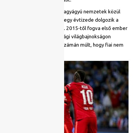
Különcnek számít még a nagyágyú nemzetek közül
Szenegál, ahol Aliou Cissé egy évtizede dolgozik a
Terangai Oroszlánok körül. 2015-től fogva első ember
Szenegálnál, az oroszországi világbajnokságon
mindössze a sárga lapok számán múlt, hogy fiai nem
jutottak a 16 közé.