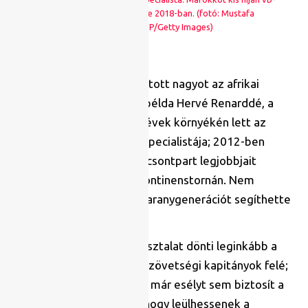
nyolcaddöntőbe vezette 2018-ban. (fotó: Mustafa
Abumunes/AFP/Getty Images)
Számos európai edző alkotott nagyot az afrikai
kontinensen, a legfrisseb példa Hervé Renarddé, a
francia mester a 2010-es évek környékén lett az
afrikai nemzeti csapatok specialistája; 2012-ben
Zambia, 2015-ben Elefántcsontpart legjobbjait
vezette végső sikerig a kontinenstornán. Nem
mellesleg előtte a ghánai aranygenerációt segíthette
másodedzőként.
A szakmai tudás és a tapasztalat dönti leginkább a
mérleg nyelvét a külföldi szövetségi kapitányok felé;
éppen ezért több nemzet már esélyt sem biztosít a
kontinensen belülieknek, hogy leülhessenek a