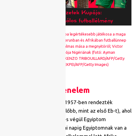
Mohamed Szalah az Afrika-kupa legértékesebb játékosa a maga
100 millió eurós értékével; Kamerunban és Afrikában futballünnep
van és lesz; az ANK-kupa hatalmas mása a megnyitóról; Victor
Osimhen hatalmas hiányzója Nigériának (fotó: Ayman
Aref/NurPhoto/Getty Images; KENZO TRIBOUILLARD/AFP/Getty
Images; PIUS UTOMI EKPEI/AFP/Getty Images)
Történelem
Az első Afrika Kupát még 1957-ben rendezték
Szudánban (három évvel előbb, mint az első Eb-t), ahol
három csapat vett részt, és végül Egyiptom
győzedelmeskedett. A mai napig Egyiptomnak van a