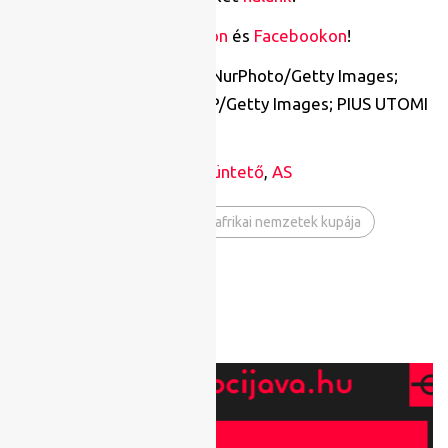
Kövess minket
Instagramon
és
Facebookon
!
Kiemelt kép: Ayman Aref/NurPhoto/Getty Images;
KENZO TRIBOUILLARD/AFP/Getty Images; PIUS UTOMI
EKPEI/AFP/Getty Images
Forrás:
DW
;
BBC
,
BBC 2
,
Büntető
,
AS
Tags:
afrika-kupa
afrikai nemzetek kupája
ank
válogatott
További cikkeink