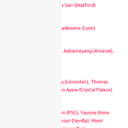
(Crystal Palace), Ismaila Sarr (Watford)
Zimbabwe
: Timothy Kadewere (Lyon)
Gabon
: Pierre-Emerick Aubameyang (Arsenal),
Mario Lemina (Nice)
Ghána
: Daniel Amartey (Leicester), Thomas
Partey (Arsenal), Jordan Ayew (Crystal Palace)
Marokkó
: Achraf Hakimi (PSG), Yassine Bono
(Sevilla), Youssef En Nesyri (Sevilla), Munir