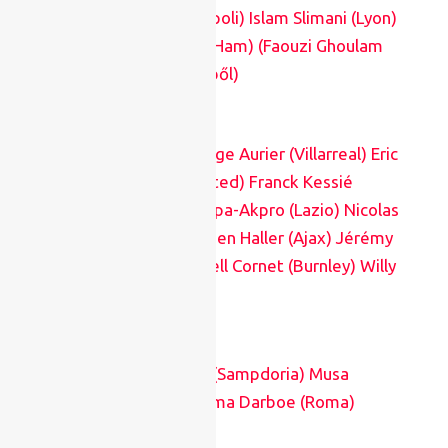
City) Adam Ounas (Napoli) Islam Slimani (Lyon)
Said Benrahma (West Ham) (Faouzi Ghoulam
kimaradt az együttesből)
Elefántcsontpart
: Serge Aurier (Villarreal) Eric
Bailly (Manchester United) Franck Kessié
(Milan) Jean-Daniel Akpa-Akpro (Lazio) Nicolas
Pépé (Arsenal) Sébastien Haller (Ajax) Jérémy
Boga (Atalanta) Maxvell Cornet (Burnley) Willy
Boly (Wolves)
Gambia
: Omar Colley (Sampdoria) Musa
Barrow (Bologna) Ebrima Darboe (Roma)
Ebrima Colley (Spezia)