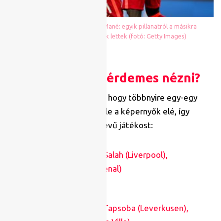
Mohamed Szalah és Sadio Mané: egyik pillanatról a másikra
csapattársakból ellenfelek lettek (fotó: Getty Images)
Kik miatt lesz érdemes nézni?
Természetesen itt is igaz, hogy többnyire egy-egy
topligás sztár miatt ülünk le a képernyők elé, így
összeszedtünk pár nagynevű játékost:
Egyiptom
: Mohamed Salah (Liverpool),
Mohamed Elneny (Arsenal)
Burkina Faso
: Edmin Tapsoba (Leverkusen),