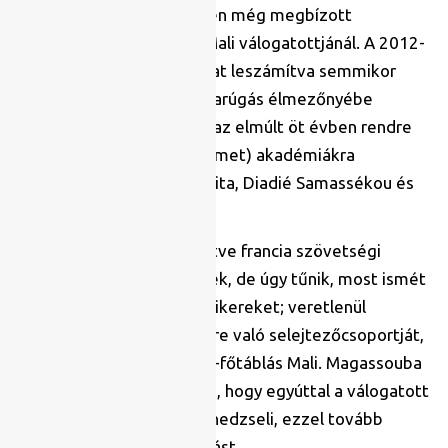
Magassouba, akit 2017-ben még megbízott
mesterként neveztek ki Mali válogatottjánál. A 2012-
es és ’13-as ANK-bronzokat leszámítva semmikor
nem tudott az afrikai labdarúgás élmezőnyébe
tartozni az ország, holott az elmúlt öt évben rendre
kerültek innen európai (német) akadémiákra
tehetségek, mint Naby Keita, Diadié Samassékou és
Moussa Djenepo.
Korábban volt lengyel, illetve francia szövetségi
kapitánya is az együttesnek, de úgy tűnik, most ismét
egy mali edző hozza el a sikereket; veretlenül
abszolválta a 2022-es vb-re való selejtezőcsoportját,
emellett pedig ismét ANK-főtáblás Mali. Magassouba
elszántságát jól illusztrálja, hogy egyúttal a válogatott
utánpótlás-szintjeit is menedzseli, ezzel tovább
biztosítva a mali labdarúgást.