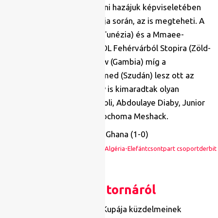
labdarúgókat szeretne látni hazájuk képviseletében
az Afrikai Nemzetek Kupája során, az is megteheti. A
Ferencvárosból Laidouni (Tunézia) és a Mmaee-
testvérek (Marokkó), a MOL Fehérvárból Stopira (Zöld-
foki Köztársaság) és Jallow (Gambia) míg a
Nyíregyházából Yashin Hamed (Szudán) lesz ott az
Afrika-kupán; csakhogy így is kimaradtak olyan
labdarúgók, mint Franck Boli, Abdoulaye Diaby, Junior
Tallo, Mory Kone, vagy Ubochoma Meshack.
Marokkó-Ghána és Algéria-Elefántcsontpart csoportderbit
Az idei tornáról
Az idei Afrikai Nemzetek Kupája küzdelmeinek