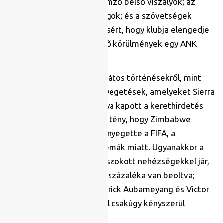
országokat általában jellemző belső viszályok; az
infrastrukturális hiányosságok; és a szövetségek
küzdelmei egy-egy játékosért, hogy klubja elengedje
őt a tornára, mind nehezítő körülmények egy ANK
esetében.
Nem beszélve az olyan sajátos történésekről, mint
például azok a halálos fenyegetések, amelyeket Sierra
Leone szövetségi kapitánya kapott a kerethirdetés
előtti napokban; vagy az a tény, hogy Zimbabwe
válogatottját eltiltással fenyegette a FIFA, a
szövetséget övező problémák miatt. Ugyanakkor a
koronavírus kevésbé megszokott nehézségekkel jár,
csupán a kontinens három százaléka van beoltva;
fertőzés miatt Pierre-Emerick Aubameyang és Victor
Osimhen minden bizonnyal csakúgy kényszerül
kihagyni összecsapásokat.